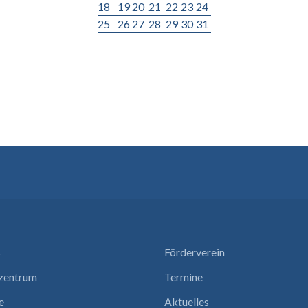
18
19
20
21
22
23
24
25
26
27
28
29
30
31
s
Förderverein
nzentrum
Termine
e
Aktuelles