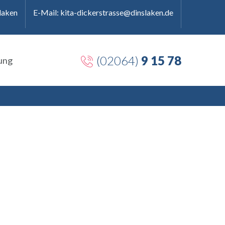
laken
E-Mail: kita-dickerstrasse@dinslaken.de
(02064)
9 15 78
ung