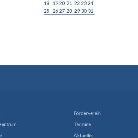
18
19
20
21
22
23
24
25
26
27
28
29
30
31
s
Förderverein
nzentrum
Termine
e
Aktuelles