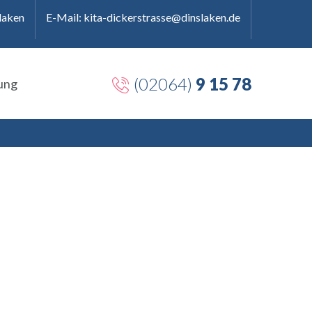
laken
E-Mail: kita-dickerstrasse@dinslaken.de
(02064)
9 15 78
ung